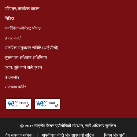
परिपत्र/कार्यालय ज्ञापन
निविदा
आजीविका@निफ़्ट भोपाल
छात्र मामले
आंतरिक अनुपालन समिति (आईसीसी)
सूचना का अधिकार अधिनियम
प्राय: पूछे जाने वाले प्रश्‍न
डाउनलोड
राजभाषा कॉर्नर
© 2017 राष्ट्रीय फैशन प्रौद्योगिकी संस्थान, सभी अधिकार सुरक्षित.
वेब सूचना प्रबंधक।
गोपनीयता नीति और सावधानी नोटिस।
नियम और शर्तें।