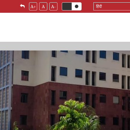
Select
A+
A
A-
your
language