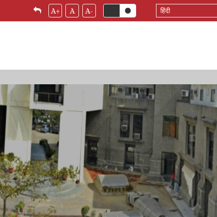
Select
A+
A
A-
your
language