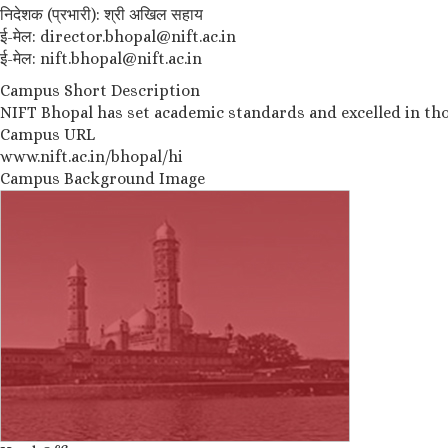
निदेशक (प्रभारी): श्री अखिल सहाय
ई-मेल: director.bhopal@nift.ac.in
ई-मेल: nift.bhopal@nift.ac.in
Campus Short Description
NIFT Bhopal has set academic standards and excelled in thou
Campus URL
www.nift.ac.in/bhopal/hi
Campus Background Image