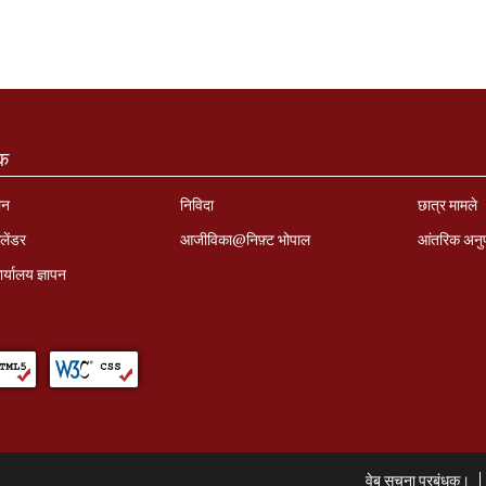
ंक
ान
निविदा
छात्र मामले
लेंडर
आजीविका@निफ़्ट भोपाल
आंतरिक अनु
र्यालय ज्ञापन
वेब सूचना प्रबंधक।