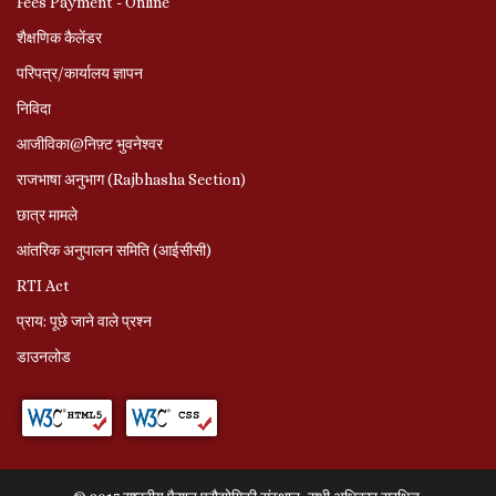
Fees Payment - Online
शैक्षणिक कैलेंडर
परिपत्र/कार्यालय ज्ञापन
निविदा
आजीविका@निफ़्ट भुवनेश्वर
राजभाषा अनुभाग (Rajbhasha Section)
छात्र मामले
आंतरिक अनुपालन समिति (आईसीसी)
RTI Act
प्राय: पूछे जाने वाले प्रश्‍न
डाउनलोड