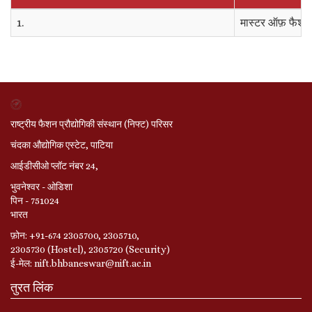
1.
मास्टर ऑफ़ फैशन म
राष्ट्रीय फैशन प्रौद्योगिकी संस्थान (निफ्ट) परिसर
चंदका औद्योगिक एस्टेट, पाटिया
आईडीसीओ प्लॉट नंबर 24,
भुवनेश्‍वर - ओडिशा
पिन - 751024
भारत
फ़ोन: +91-674 2305700, 2305710,
2305730 (Hostel), 2305720 (Security)
ई-मेल: nift.bhbaneswar@nift.ac.in
तुरत लिंक