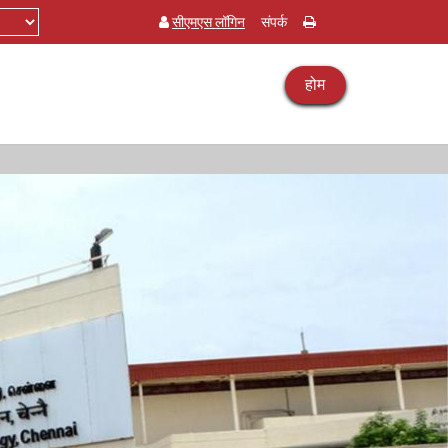
सीएमएस लॉगिन
संपर्क
होम