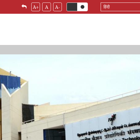
Select
A+
A
A-
your
language