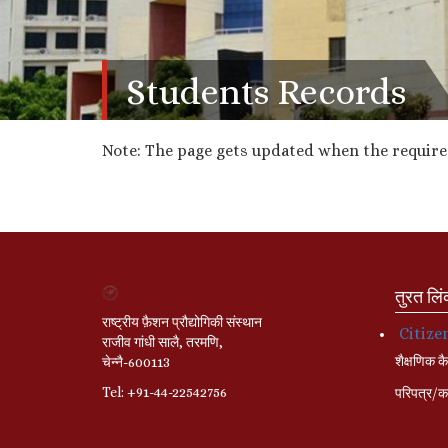
Students Records
Note: The page gets updated when the required
तुरत लि
राष्ट्रीय फ़ैशन प्रौद्योगिकी संस्थान
Citize
राजीव गांधी सालै, तरमणि,
शैक्षणिक कै
चेन्नै-600113
Tel: +91-44-22542756
परिपत्र/का