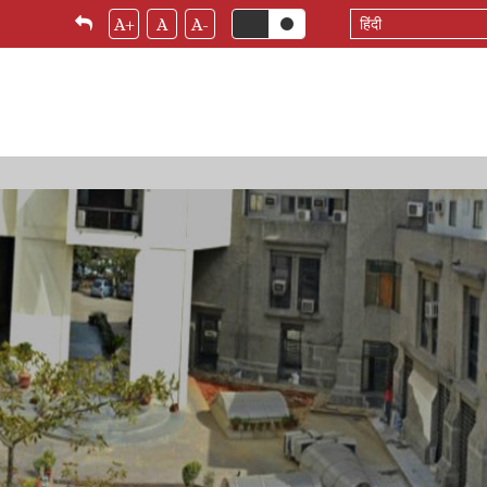
Select
A+
A
A-
your
language