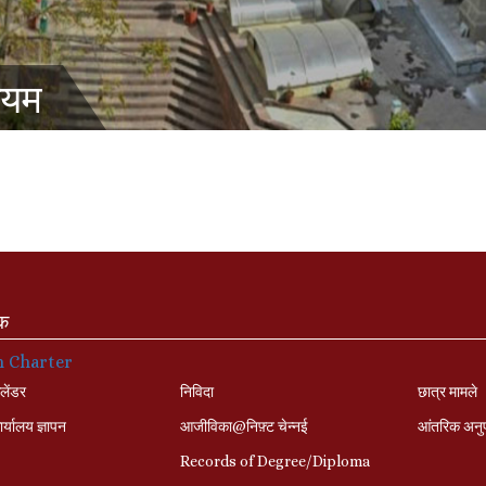
ियम
ंक
n Charter
लेंडर
निविदा
छात्र मामले
र्यालय ज्ञापन
आजीविका@निफ़्ट चेन्नई
आंतरिक अनु
Records of Degree/Diploma