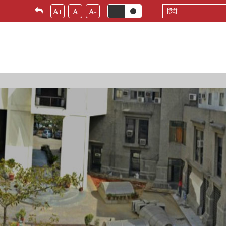
Select
A+
A
A-
your
language