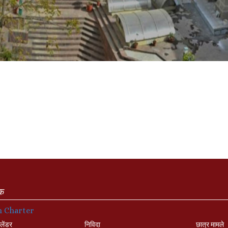
ंक
n Charter
लेंडर
निविदा
छात्र मामले