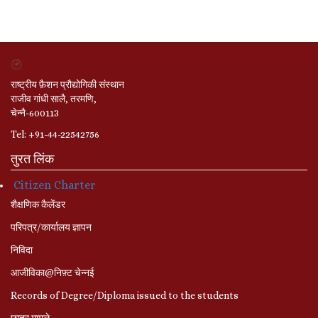
राष्ट्रीय फ़ैशन प्रौद्योगिकी संस्थान
राजीव गांधी सालै, तरमणि,
चेन्नै-600113
Tel: +91-44-22542756
तुरत लिंक
Citizen Charter
शैक्षणिक कैलेंडर
परिपत्र/कार्यालय ज्ञापन
निविदा
आजीविका@निफ़्ट चेन्नई
Records of Degree/Diploma issued to the students
छात्र मामले