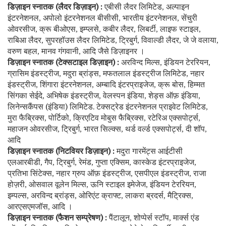
डिज़ाइन स्नातक (लैदर डिज़ाइन) :
एबीसी लैदर लिमिटेड
अल्पाइन
,
इंटरनेशनल
अपोलो इंटरनेशनल बीसीसी
भारतीय इंटरनेशनल
सेंचुरी
,
,
,
ओवरसीज
क्रू बीओएस
इम्प्लसे
कबीर लैदर
लिबर्टी
लाइफ स्टाइल
,
,
,
,
,
,
राबिआ लैदर
सुपरहॉउस लैदर लिमिटेड
ट्रिबुर्ग
विवाल्डी लैदर
जे जे वलाया
,
,
,
,
,
वरुण बहल
मानव गंगवानी
आदि जैसे डिज़ाइनर ।
,
,
डिज़ाइन स्नातक (टेक्सटाइल डिज़ाइन) :
अरविन्द मिल्स
इंडियन टेररियन
,
,
ग्रासिम इंडस्ट्रीज
मदुरा ब्रांड्स
मफतलाल इंडस्ट्रीज लिमिटेड
नहार
,
,
,
इंडस्ट्रीज
शिंगारा इंटरनेशनल
अम्बादि इंटरप्राइजेज
क्रू बोस
हिम्मत
,
,
,
,
सिंगका सेईदे
अभिषेक इंडस्ट्रीज
वेलस्पन इंडिया
शेड्स ऑफ़ इंडिया
,
,
,
,
लिनेन्सकैंपस (इंडिया) लिमिटेड. टेक्सट्रेड इंटरनेशनल प्राइवेट लिमिटेड
,
मुरा फैब्रिक्स
पोर्टिको
क्रिएटिव मोबुस फैब्रिक्स
रटेरिअ एक्सपोर्ट्स
,
,
,
,
महाजन ओवरसीज
ट्रिबुर्ग
भारत सिल्क्स
थर्ड वर्ल्ड एक्सपोर्ट्स
दी शॉप
,
,
,
,
,
आदि
डिज़ाइन स्नातक (निटवियर डिज़ाइन) :
मदुरा गारमेंट्स आईटीसी
एलआरबीडी
गैप
ट्रिबुर्ग
रेमंड
गुप्ता एक्सिम
कास्केड इंटरप्राइजेज
,
,
,
,
,
,
प्रतिभा सिंटेक्स
नहार ग्रुप ऑफ़ इंडस्ट्रीज
एसपीएल इंडस्ट्रीज
राजा
,
,
,
होज़री
ओसवाल वूलेन मिल्स
ऊनि स्टाइल इमेजेज
इंडियन टेररियन
,
,
,
,
इम्पल्स
अरविन्द ब्रांड्स
ओरिएंट क्राफ्ट
लाकरा ब्रदर्स
मैट्रिक्स
,
,
,
,
,
आरएसएमजॉस
आदि ।
,
डिज़ाइन स्नातक (फैशन सम्प्रेषण) :
पैंटालून
शोप्पेर्स स्टॉप
मार्क्स एंड
,
,