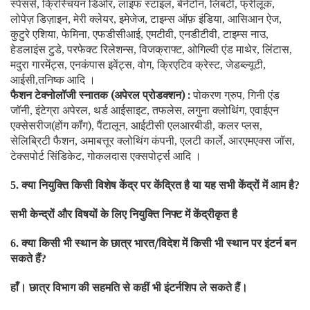
स्पेंसर्स
क्रिस्चियन डिओर
लाइफ स्टाइल
बेनेटोन
लिबर्टी
फ्रीलूक
,
,
,
,
,
,
लोपेज़ डिज़ाइन
मेरी क्लेयर
इमेजेज
टाइम्स ऑफ़ इंडिया
आसिआन ऐज
,
,
,
,
,
कुटुरे एशिया
फेमिना
एफडीसीआई
एमटीवी
एनडीटीवी
टाइम्स नाउ
,
,
,
,
,
,
हेडलाइंस टुडे
परफेक्ट रिलेशन्स
विजक्राफ्ट
ओगिल्वी एंड माथेर
लिंटास
,
,
,
,
,
मदुरा गारमेंट्स
एनकंपास इवेंट्स
वोग
क्रिएटिव क्रेस्ट
जेडब्ल्यूटी
,
,
,
,
,
आईसी
तनिष्क आदि ।
,
फैशन टेक्नोलॉजी स्नातक (अपेरल प्रोडक्शन) :
पोकरण ग्रुप
गिनी एंड
,
जॉनी
इंटेग्रा अपेरल
थर्ड आईसाइट
तफलेस
लगुना क्लोथिंग
एवाईएन
,
,
,
,
,
एक्सेसरीज(होंग कॉंग)
पैंटालून
आईटीसी एलआरबीडी
कलर प्लस
,
,
,
,
सेलिब्रिटी फैशन
अमाबत्तूर क्लोथिंग कंपनी
एलटी कार्ले
आरएमएक्स जॉस
,
,
,
,
टेक्सपोर्ट सिंडिकेट
गोकलदास एक्सपोर्ट्स आदि ।
,
क्या नियुक्ति किसी विशेष केंद्र पर केंद्रित है या यह सभी केंद्रों में आम है
5.
?
सभी केन्द्रों और विषयों के लिए नियुक्ति निफ्ट में केंद्रीकृत है
क्या किसी भी स्थान के छात्र भारत/विदेश में किसी भी स्थान पर इंटर्न बन
6.
सकते हैं
?
हाँ। छात्र विभाग की सहमति से कहीं भी इंटर्नशिप ले सकते हैं।