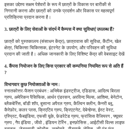
इसका उद्देश्य सक्षम पेशेवरों के रूप में छात्रों के विकास पर बारीकी से
निगरानी करना और छात्रों को उनके प्रदर्शन और विकास पर महत्वपूर्ण
प्रतिक्रिया प्रदान करना है।
छात्रों के लिए सेवाओं के संदर्भ में कैम्पस में क्या सुविधाएं उपलब्ध हैं
3.
?
छात्रों को पुस्तकालय (संसाधन केंद्र)
छात्रावास की सुविधा
कैंटीन
खेल
,
,
,
क्षेत्र
चिकित्सा चिकित्सक
इंटरनेट के उपयोग
और परिवहन की सुविधा
,
,
,
प्रदान की जाती है। अधिक जानकारी के लिए विशिष्ट केंद्र की वेबसाइट देखें
कैंपस नियोजन के लिए किस प्रकार की कम्पनिया नियमित रूप से अति हैं
4.
?
विभागवार कुछ नियोक्ताओं के नाम :
स्नातकोत्तर-फैशन प्रबंधन : अभिषेक इंडस्ट्रीज
एडिडास
आदित्य बिरला
,
,
ग्रुप
अमेरिकन पैसिफिक
आर्थर एंडरसन
अरविन्द मिल्स
आशिमा
बेनेटोन
,
,
,
,
,
,
ब्लैकबेर्रिस
बॉडी शॉप
बुसाना अपैरल ग्रुप
कैल्विन क्लीन
कैनरी ब्लू
,
,
,
,
,
कैरेफ़ोर
कलर प्लस
क्रिएटिव ग्रुप
क्रिएटनेट
देबेन्हेम्स
ईस्ट वेस्ट
,
,
,
,
,
,
एस्प्रिट
फैबइंडिया
एफसी यूके
फ़ेडरेटेड ग्रुप
फ्रांसिस वैजियरग
फ्यूचर
,
,
,
,
,
ग्रुप
गैप इंडिया
जीवो
इंडियन टेर्रिन
इनफ़ोसिस
आईटीसी विल्स लाइफ
,
,
,
,
,
स्टाइल
जेडब्ल्यूटी
कोटोंस
लकोस्टे
लैंडमार्क
लेविस
ली एंड फुंग
,
,
,
,
,
,
,