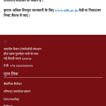
परिवर्तन/संशोधन के अधीन हैं।
कृपया अधिक विस्तृत जानकारी के लिए
देखें या निकटतम
www.nift.ac.in
निफ्ट कैंपस में जाएं।
राष्ट्रीय फैशन टेक्नोलॉजी संस्थान
हौज़ खास गुलमोहर पार्क के पास
नई दिल्ली भारत 110016
टेलीः +91-1126542000
तुरत लिंक
शैक्षणिक कैलेंडर
परिपत्र/कार्यालय ज्ञापन
Internship