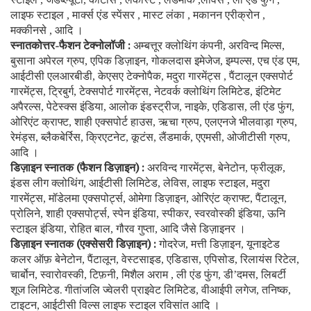
लाइफ स्टाइल
मार्क्स एंड स्पेंसर
मास्ट लंका
मकानन एरीक्रोन
,
,
,
,
मक्कीनसे
आदि ।
,
स्नातकोत्तर-फैशन टेक्नोलॉजी :
अम्बत्तूर
क्लोथिंग कंपनी
अरविन्द मिल्स
,
,
बुसाना अपेरल ग्रुप
एपिक डिज़ाइन
गोकलदास इमेजेज
इम्पल्स
एच एंड एम
,
,
,
,
,
आईटीसी एलआरबीडी
केएसए टेक्नोपैक
मदुरा गारमेंट्स
पैंटालून एक्सपोर्ट
,
,
,
गारमेंट्स
ट्रिबुर्ग
टेक्सपोर्ट गारमेंट्स
नेटवर्क क्लोथिंग लिमिटेड
इंटिमेट
,
,
,
,
अपैरल्स
पेटेस्क्स इंडिया
आलोक इंडस्ट्रीज
नाइके
एडिडास
ली एंड फुंग
,
,
,
,
,
,
ओरिएंट क्राफ्ट
शाही एक्सपोर्ट हाउस
ऋचा ग्रुप
एलएनजे भीलवाड़ा ग्रुप
,
,
,
,
रेमंड्स
ब्लैकबेर्रिस
क्रिएटनेट
कूटंस
लैंडमार्क
एएमसी
ओजीटीसी ग्रुप
,
,
,
,
,
,
,
आदि ।
डिज़ाइन स्नातक (फैशन डिज़ाइन) :
अरविन्द गारमेंट्स
बेनेटोन
फ्रीलूक
,
,
,
इंडस लीग क्लोथिंग
आईटीसी लिमिटेड
लेविस
लाइफ स्टाइल
मदुरा
,
,
,
,
गारमेंट्स
मॉडेलमा एक्सपोर्ट्स
ओमेगा डिज़ाइन
ओरिएंट क्राफ्ट
पैंटालून
,
,
,
,
,
प्रोलिने
शाही एक्सपोर्ट्स
स्पेन इंडिया
स्पीकर
स्वरवोस्की इंडिया
ऊनि
,
,
,
,
,
स्टाइल इंडिया
रोहित बाल
गौरव गुप्ता
आदि जैसे डिज़ाइनर ।
,
,
,
डिज़ाइन स्नातक (एक्सेसरी डिज़ाइन) :
गोदरेज
मत्ती डिज़ाइन
यूनाइटेड
,
,
कलर ऑफ़ बेनेटोन
पैंटालून
वेस्टसाइड
एडिडास
एपिसोड
रिलायंस रिटेल
,
,
,
,
,
,
चार्बोन
स्वारोवस्की
टिफ़नी
मिशैल अराम
ली एंड फुंग
डी
दमस
लिबर्टी
,
,
,
,
,
’
,
शूज लिमिटेड. गीतांजलि ज्वेलरी प्राइवेट लिमिटेड
वीआईपी लगेज
तनिष्क
,
,
,
टाइटन
आईटीसी विल्स लाइफ स्टाइल रविसांत आदि ।
,