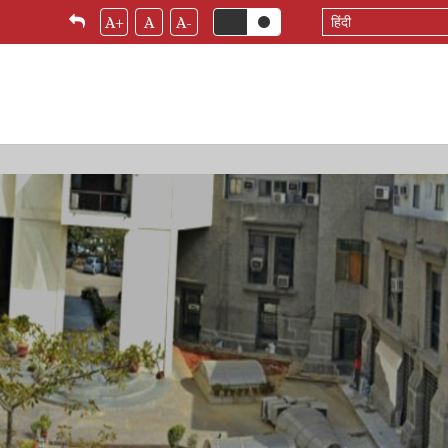
Select
A+
A
A-
your
language