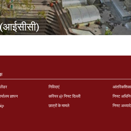
 (आईसीसी)
ंक
लेंडर
निविदाएं
आंतरिकशिक
र्यालय ज्ञापन
करियर @ निफ्ट दिल्ली
निफ्ट अधिन
hip
छात्रों के मामले
निफ्ट अध्‍याद