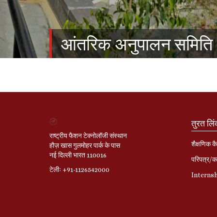
आंतरिक अनुपालन समिति
तुरत लि
राष्ट्रीय फैशन टेक्नोलॉजी संस्थान
शैक्षणिक कै
हौज़ खास गुलमोहर पार्क के पास
नई दिल्ली भारत 110016
परिपत्र/का
टेलीः +91-1126542000
Interns