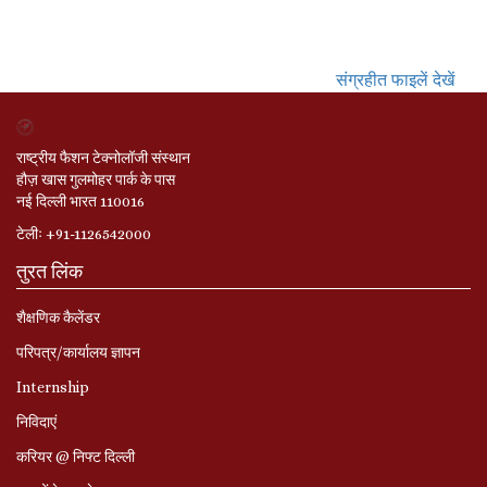
संग्रहीत फाइलें देखें
राष्ट्रीय फैशन टेक्नोलॉजी संस्थान
हौज़ खास गुलमोहर पार्क के पास
नई दिल्ली भारत 110016
टेलीः +91-1126542000
तुरत लिंक
शैक्षणिक कैलेंडर
परिपत्र/कार्यालय ज्ञापन
Internship
निविदाएं
करियर @ निफ्ट दिल्ली