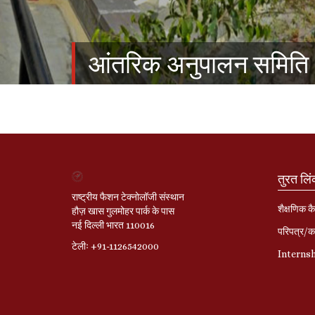
आंतरिक अनुपालन समिति
तुरत लि
राष्ट्रीय फैशन टेक्नोलॉजी संस्थान
शैक्षणिक कै
हौज़ खास गुलमोहर पार्क के पास
नई दिल्ली भारत 110016
परिपत्र/का
टेलीः +91-1126542000
Interns