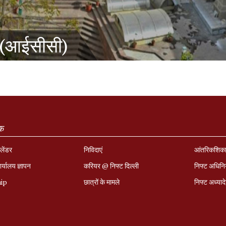
 (आईसीसी)
ंक
लेंडर
निविदाएं
आंतरिकशिक
र्यालय ज्ञापन
करियर @ निफ्ट दिल्ली
निफ्ट अधिन
hip
छात्रों के मामले
निफ्ट अध्‍याद