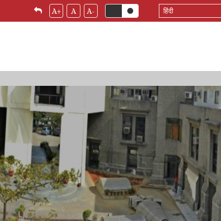
Select
A+
A
A-
your
language