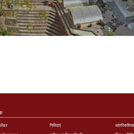
ंक
लेंडर
निविदाएं
आंतरिकशिक