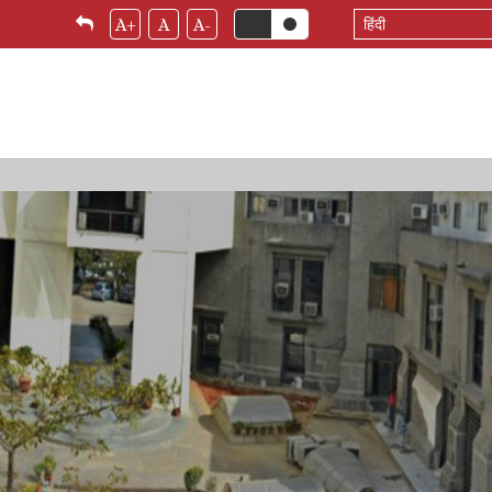
Select
A+
A
A-
your
language