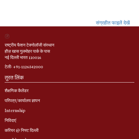
संग्रहीत फाइलें देखें
राष्ट्रीय फैशन टेक्नोलॉजी संस्थान
हौज़ खास गुलमोहर पार्क के पास
नई दिल्ली भारत 110016
टेलीः +91-1126542000
तुरत लिंक
शैक्षणिक कैलेंडर
परिपत्र/कार्यालय ज्ञापन
Internship
निविदाएं
करियर @ निफ्ट दिल्ली