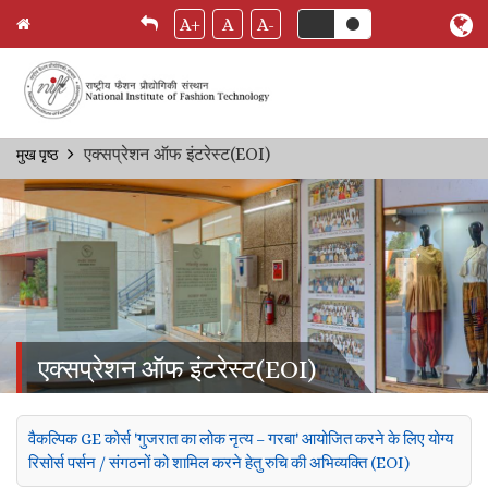
A+
A
A-
Skip
एक्सप्रेशन ऑफ इंटरेस्ट(EOI)
मुख पृष्ठ
Breadcrumb
to
main
content
एक्सप्रेशन ऑफ इंटरेस्ट(EOI)
वैकल्पिक GE कोर्स 'गुजरात का लोक नृत्य – गरबा' आयोजित करने के लिए योग्य
रिसोर्स पर्सन / संगठनों को शामिल करने हेतु रुचि की अभिव्यक्ति (EOI)