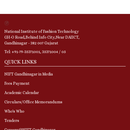
National Institute of Fashion Technology
GH-O Road,Behind Info City,Near DAIICT,
Gandhinagar - 382 007 Gujarat
Tel: +91-79-35371001, 35371004 / 05
QUICK LINKS
NIFT Gandhinagar in Media
Fees Payment
Academic Calendar
Circulars/Office Memorandums
Who's Who
Tenders
Careers@NIFT Gandhinagar