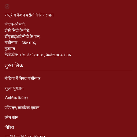
राष्ट्रीय फैशन प्रौद्योगिकी संस्थान
जीएच-ओ मार्ग,
इंफो सिटी के पीछे,
डीएआईआईसीटी के पास,
गांधीनगर – 382 007,
गुजरात
टेलीफोन: +91-35371001, 35371004 / 05
तुरत लिंक
मीडिया में निफ्ट गांधीनगर
शुल्क भुगतान
शैक्षणिक कैलेंडर
परिपत्र/कार्यालय ज्ञापन
कौन कौन
निविदा
आजीविका@निफ़्ट गांधीनगर