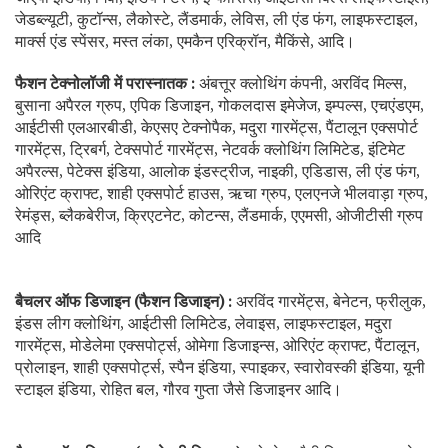
जेडब्ल्यूटी, कुटॉन्स, लैकोस्टे, लैंडमार्क, लेविस, ली एंड फंग, लाइफस्टाइल,
मार्क्स एंड स्पेंसर, मस्त लंका, एमकैन एरिक्रॉन, मैकिंसे, आदि।
फैशन टेक्नोलॉजी में परास्नातक :
अंबत्तूर क्लोथिंग कंपनी, अरविंद मिल्स,
बुसाना अपैरल ग्रुप, एपिक डिजाइन, गोकलदास इमेजेज, इम्पल्स, एचएंडएम,
आईटीसी एलआरबीडी, केएसए टेक्नोपैक, मदुरा गारमेंट्स, पैंटालून एक्सपोर्ट
गारमेंट्स, ट्रिबर्ग, टेक्सपोर्ट गारमेंट्स, नेटवर्क क्लोथिंग लिमिटेड, इंटिमेट
अपैरल्स, पेटेक्स इंडिया, आलोक इंडस्ट्रीज, नाइकी, एडिडास, ली एंड फंग,
ओरिएंट क्राफ्ट, शाही एक्सपोर्ट हाउस, ऋचा ग्रुप, एलएनजे भीलवाड़ा ग्रुप,
रेमंड्स, ब्लैकबेरीज, क्रिएटनेट, कोटन्स, लैंडमार्क, एएमसी, ओजीटीसी ग्रुप
आदि
बैचलर ऑफ डिजाइन (फैशन डिजाइन) :
अरविंद गारमेंट्स, बेनेटन, फ्रीलुक,
इंडस लीग क्लोथिंग, आईटीसी लिमिटेड, लेवाइस, लाइफस्टाइल, मदुरा
गारमेंट्स, मोडेलेमा एक्सपोर्ट्स, ओमेगा डिजाइन्स, ओरिएंट क्राफ्ट, पैंटालून,
प्रोलाइन, शाही एक्सपोर्ट्स, स्पैन इंडिया, स्पाइकर, स्वारोवस्की इंडिया, यूनी
स्टाइल इंडिया, रोहित बल, गौरव गुप्ता जैसे डिजाइनर आदि।