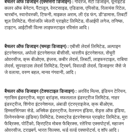
बैचलर ऑफ डिजाइन (एक्सेसरी डिजाइन) :
गोदरेज, मैटी डिजाइन, यूनाइटेड
कलर ऑफ बेनेटन, पैंटालून, वेस्टसाइड, एडिडास, एपिसोड, रिलायंस रिटेल,
चारबॉन, स्वारोवस्की, टिफनी, माइकल अराम, ली एंड फंग, डी'डामास, लिबर्टी
शूज लिमिटेड, गीतांजलि ज्वेलरी प्राइवेट लिमिटेड, वीआईपी लगेज, तनिष्क,
टाइटन, आईटीसी विल्स लाइफस्टाइल रविसंत आदि।
बैचलर ऑफ डिजाइन (चमड़ा डिजाइन) :
एबीसी लेदर्स लिमिटेड, अल्पाइन
इंटरनेशनल, अपोलो इंटरनेशनल बीसीसी, भारतीय इंटरनेशनल, सेंचुरी
ओवरसीज, क्रू बीओएस, इंप्लस, कबीर लेदर्स, लिबर्टी, लाइफस्टाइल, राबिया
लेदर्स, सुपरहाउस लेदर्स लिमिटेड, ट्रिबर्ग, विवाल्डी लेदर्स, डिजाइनर जैसे जे
जे वलाया, वरुण बहल, मानव गंगवानी, आदि।
बैचलर ऑफ डिजाइन (टेक्सटाइल डिजाइन) :
अरविंद मिल्स, इंडियन टेरियन,
ग्रासिम इंडस्ट्रीज, मदुरा ब्रांड्स, मफतलाल इंडस्ट्रीज लिमिटेड, नाहर
इंडस्ट्रीज, शिंगोरा इंटरनेशनल, अंबाडी एंटरप्राइजेज, क्रू बीओएस,
हिम्मतसिंगका सेडे, अभिषेक इंडस्ट्रीज, वेलस्पन इंडिया, शेड्स ऑफ इंडिया,
लिनेनस्केप्स (इंडिया) लिमिटेड, टेक्सट्रेड इंटरनेशनल प्राइवेट लिमिटेड, मुरा
फैब्रिक्स, पोर्टिको, क्रिएटिव मोबस फैब्रिक्स, रतेरिया एक्सपोर्ट्स, महाजन
ओवरसीज, ट्राइबर्ग, भारत सिल्क्स, थर्ड वर्ल्ड एक्सपोर्ट्स, द शॉप आदि।