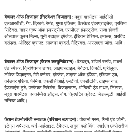
बैचलर ऑफ डिजाइन (निटवेअर डिजाइन) :
मदुरा गारमेंट्स आईटीसी
एलआरबीडी, गैप, ट्रिबर्ग, रेमंड, गुप्ता एक्जिम, कैस्केड एंटरप्राइजेज, प्रतिभा
सिंटेक्स, नाहर ग्रुप ऑफ इंडस्ट्रीज, एसपीएल इंडस्ट्रीज, राजा होजरी,
ओसवाल वूलन मिल्स, यूनी स्टाइल इमेजेज, इंडियन टेरियन, इम्पल्स, अरविंद
ब्रांड्स, ओरिएंट क्राफ्ट, लाकड़ा ब्रदर्स, मैट्रिक्स, आरएमएस जॉस, आदि।
बैचलर ऑफ डिजाइन (फैशन कम्युनिकेशन) :
पैंटालून, शॉपर्स स्टॉप, मार्क्स
एंड स्पेंसर, क्रिश्चियन डायर, लाइफस्टाइल, बेनेटन, लिबर्टी, फ्रीलुक,
लोपेज डिज़ाइन्स, मैरी क्लेयर, इमेजेस, टाइम्स ऑफ इंडिया, एशियन एज,
कॉउचर एशिया, फेमिना, एफडीसीआई, एमटीवी, एनडीटीवी, टाइम्स नाउ,
हेडलाइंस टुडे, परफेक्ट रिलेशंस, विजक्राफ्ट, ओगिल्वी एंड माथर, लिंटास,
मदुरा गारमेंट्स, एनकॉम्पैस इवेंट्स, वोग, क्रिएटिव क्रेस्ट, जेडब्ल्यूटी, आईसी,
तनिष्क आदि।
फैशन टेक्नोलॉजी स्नातक (परिधान उत्पादन) :
पोकर्ना ग्रुप, गिनी एंड जोनी,
इंटेग्रा अपैरल्स, थर्ड आईसाइट, टैफेल्स, लगुना क्लोथिंग, एवाईएन एक्सेसरीज