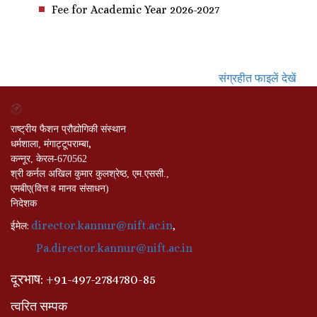
Fee for Academic Year 2026-2027
संग्रहीत फाइलें देखें
राष्ट्रीय फैशन प्रौद्योगिकी संस्थान
,
धर्मशाला, मंगाट्टूपराम्बा
कन्नूर, केरल-670562
श्री कर्नल अखिल कुमार कुलश्रेष्ठ, एम.एससी.,
एमबीए(वित्त व मानव संसाधन)
निदेशक
director.kannur@nift.ac.in
:
,
ईमेल
Pa.director.kannur@nift.ac.in
दूरभाष
: +
91-497-2784780-85
त्वरित सम्पक