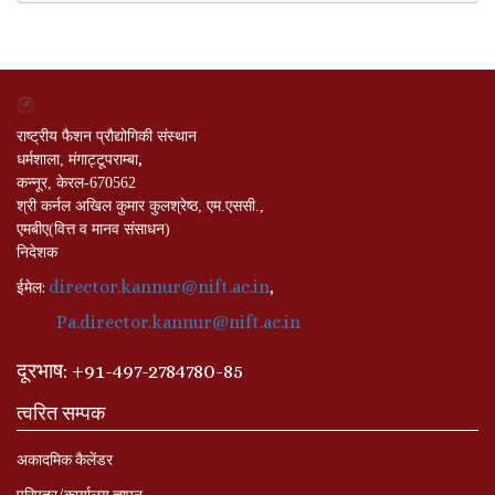
राष्ट्रीय फैशन प्रौद्योगिकी संस्थान
,
धर्मशाला, मंगाट्टूपराम्बा
कन्नूर, केरल-670562
श्री कर्नल अखिल कुमार कुलश्रेष्ठ, एम.एससी.,
एमबीए(वित्त व मानव संसाधन)
निदेशक
director.kannur@nift.ac.in
:
,
ईमेल
Pa.director.kannur@nift.ac.in
दूरभाष
: +
91-497-2784780-85
त्वरित सम्पक
अकादमिक कैलेंडर
परिपत्र/कार्यालय ज्ञापन