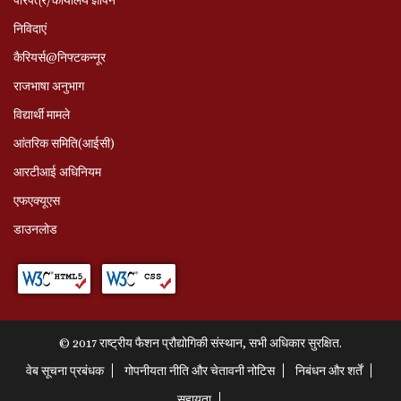
निविदाएं
कैरियर्स@निफ्टकन्नूर
राजभाषा अनुभाग
विद्यार्थी मामले
आंतरिक समिति(आईसी)
आरटीआई अधिनियम
एफएक्यूएस
डाउनलोड
© 2017 राष्ट्रीय फैशन प्रौद्योगिकी संस्थान, सभी अधिकार सुरक्षित.
वेब सूचना प्रबंधक
गोपनीयता नीति और चेतावनी नोटिस
निबंधन और शर्तें
सहायता