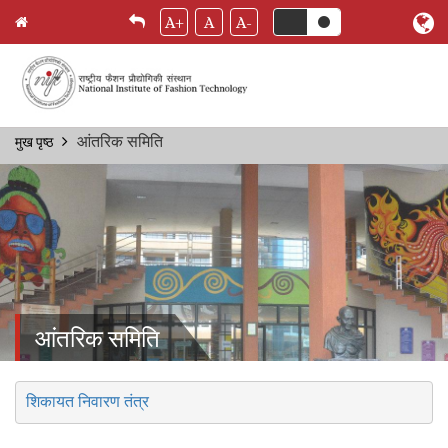
A+
A
A-
Skip
आंतरिक समिति
मुख पृष्ठ
Breadcrumb
to
main
content
आंतरिक समिति
शिकायत निवारण तंत्र