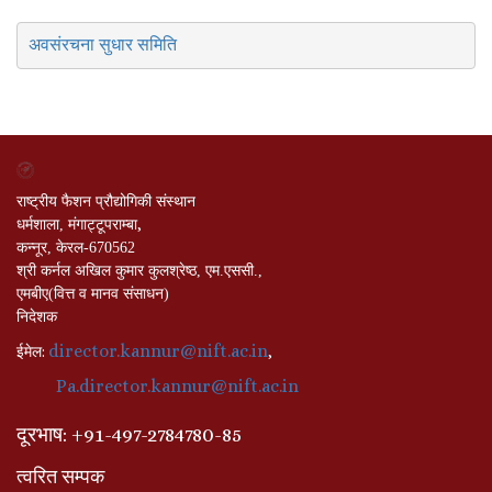
अवसंरचना सुधार समिति
राष्ट्रीय फैशन प्रौद्योगिकी संस्थान
,
धर्मशाला, मंगाट्टूपराम्बा
कन्नूर, केरल-670562
श्री कर्नल अखिल कुमार कुलश्रेष्ठ, एम.एससी.,
एमबीए(वित्त व मानव संसाधन)
निदेशक
director.kannur@nift.ac.in
:
,
ईमेल
Pa.director.kannur@nift.ac.in
दूरभाष
: +
91-497-2784780-85
त्वरित सम्पक