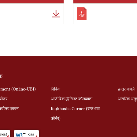
ंक
yment (Online-UBI)
निविदा
छात्र मामले
लेंडर
आजीविका@निफ़्ट कोलकाता
आंतरिक अनु
र्यालय ज्ञापन
Rajbhasha Corner (राजभाषा
कॉर्नर)