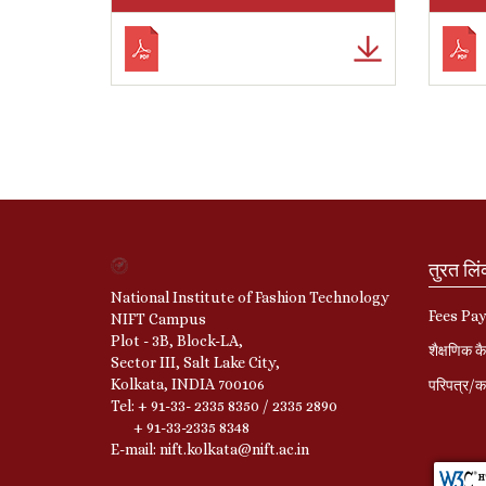
तुरत लि
National Institute of Fashion Technology
Fees Pa
NIFT Campus
Plot - 3B, Block-LA,
शैक्षणिक कै
Sector III, Salt Lake City,
Kolkata, INDIA 700106
परिपत्र/का
Tel: + 91-33- 2335 8350 / 2335 2890
+ 91-33-2335 8348
E-mail: nift.kolkata@nift.ac.in