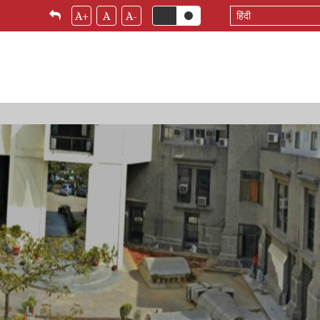
Select
A+
A
A-
your
language