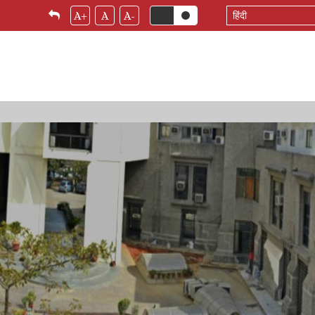
Select
A+
A
A-
your
language