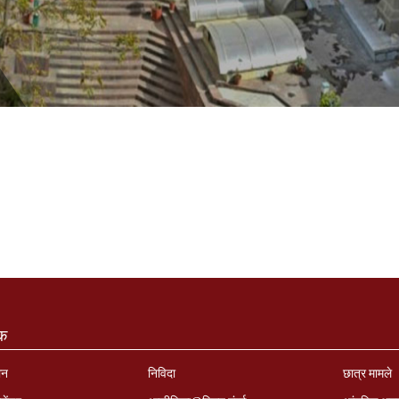
ंक
ान
निविदा
छात्र मामले