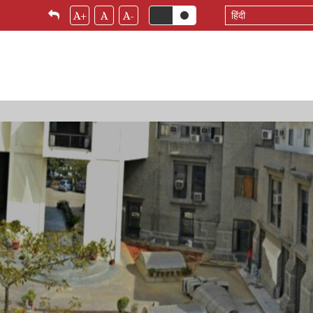
Select
A+
A
A-
your
language