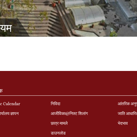
ियम
ंक
c Calendar
निविदा
आंतरिक अनु
र्यालय ज्ञापन
आजीविका@निफ़्ट शिलांग
जाति आधारि
छात्र मामले
भेदभाव
डाउनलोड