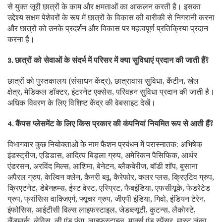
से युक्त जूरी छात्रों के काम और क्षमताओं का आकलन करती है। इसका
उद्देश्य सक्षम पेशेवरों के रूप में छात्रों के विकास की बारीकी से निगरानी करना
और छात्रों को उनके प्रदर्शन और विकास पर महत्वपूर्ण प्रतिक्रिया प्रदान
करना है।
3. छात्रों को सेवाओं के संदर्भ में परिसर में क्या सुविधाएं प्रदान की जाती हैं?
छात्रों को पुस्तकालय (संसाधन केंद्र), छात्रावास सुविधा, कैंटीन, खेल
क्षेत्र, मेडिकल डॉक्टर, इंटरनेट एक्सेस, परिवहन सुविधा प्रदान की जाती है।
अधिक विवरण के लिए विशिष्ट केंद्र की वेबसाइट देखें।
4. कैंपस प्लेसमेंट के लिए किस प्रकार की कंपनियां नियमित रूप से आती हैं?
विभागवार कुछ नियोक्ताओं के नाम फैशन प्रबंधन में परास्नातक: अभिषेक
इंडस्ट्रीज, एडिडास, आदित्य बिड़ला ग्रुप, अमेरिकन पैसिफिक, आर्थर
एंडरसन, अरविंद मिल्स, आशिमा, बेनेटन, ब्लैकबेरीज, बॉडी शॉप, बुसाना
अपैरल ग्रुप, केल्विन क्लेन, कैनरी ब्लू, कैरेफोर, कलर प्लस, क्रिएटिव ग्रुप,
क्रिएटनेट, डेबेनहम्स, ईस्ट वेस्ट, एस्प्रिट, फैबइंडिया, एफसीयूके, फेडरेटेड
ग्रुप, फ्रांसिस वाक्जिएर्ग, फ्यूचर ग्रुप, जीएपी इंडिया, गिवो, इंडियन टेरेन,
इंफोसिस, आईटीसी विल्स लाइफस्टाइल, जेडब्ल्यूटी, कुटन्स, लैकोस्टे,
लैंडमार्क, लेविस, ली एंड फंग, लाइफस्टाइल, मार्क्स एंड स्पेंसर, मास्ट लंका,