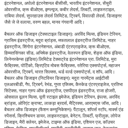
इंटरनेशनल, अपोलो इंटरनेशनल बीसीसी, भारतीय इंटरनेशनल, सेंचुरी
ओवरसीज, क्रू बीओएस, इम्प्ल्यूज, कबीर लेदर्स, लिबर्टी, लाइफस्टाइल,
राबिया लेदर्स, सुपरहाउस लेदर्स लिमिटेड, ट्रिबर्ग, विवाल्डी लेदर्स, डिजाइनर
जैसे जे जे वलाया, वरुण बहल, मानव गंगवानी आदि।
बैचलर ऑफ डिजाइन (टेक्सटाइल डिजाइन): अरविंद मिल्स, इंडियन टेरियन,
ग्रासिम इंडस्ट्रीज, मदुरा ब्रांड्स, मफतलाल इंडस्ट्रीज लिमिटेड, नाहर
इंडस्ट्रीज, शिंगोरा इंटरनेशनल, अंबाडी एंटरप्राइजेज, क्रू बीओएस,
हिम्मतसिंगका सीड, अभिषेक इंडस्ट्रीज, वेलस्पन इंडिया, शेड्स ऑफ इंडिया,
लिनेनस्केप्स (इंडिया) लिमिटेड टेक्सट्रेड इंटरनेशनल प्रा. लिमिटेड, मुरा
फैब्रिक्स, पोर्टिको, क्रिएटिव मोबस फैब्रिक्स, रतेरिया एक्सपोर्ट्स, महाजन
ओवरसीज, ट्रिबर्ग, भारत सिल्क्स, थर्ड वर्ल्ड एक्सपोर्ट्स, द शॉप, आदि।
बैचलर ऑफ डिजाइन (निटवियर डिजाइन): मदुरा गारमेंट्स आईटीसी
एलआरबीडी, गैप, ट्रिबर्ग, रेमंड, गुप्ता एक्जिम, कैस्केड एंटरप्राइजेज, प्रतिभा
सिंटेक्स, नाहर ग्रुप ऑफ इंडस्ट्रीज, एसपीएल इंडस्ट्रीज, राजा होजरी,
ओसवाल वूलन मिल्स, यूनी स्टाइल इमेजेज, इंडियन टेरियन, इंपल्स, अरविंद
ब्रांड्स, ओरिएंट क्राफ्ट, लाकड़ा ब्रदर्स, मैट्रिक्स, आरएमएस जॉस, आदि।
बैचलर ऑफ डिजाइन (फैशन कम्युनिकेशन): पैंटालून, शॉपर्स स्टॉप, मार्क्स एंड
स्पेंसर्स, क्रिश्चियन डायर, लाइफस्टाइल, बेनेटन, लिबर्टी, फ्रीलुक, लोपेज
डिजाइन, मैरी क्लेयर, इमेजेज, टाइम्स ऑफ इंडिया, एशियन एज, कॉउचर