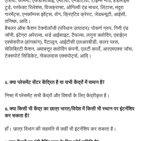
एशिया, फेमिना, एफडीसीआई, एमटीवी, एनडीटीवी, टाइम्स नाउ, हेडलाइंस
टुडे, परफेक्ट रिलेशंस, विजक्राफ्ट, ओगिल्वी एंड माथर, लिंटास, मदुरा
गारमेंट्स, एनकॉम्पस इवेंट्स, वोग, क्रिएटिव क्रेस्ट, जेडब्ल्यूटी, आईसी,
तनिष्क, आदि।
बैचलर ऑफ फैशन टेक्नोलॉजी (परिधान उत्पादन): पोकर्ण ग्रुप, गिनी एंड
जॉनी, इंटेग्रा अपेरल्स, थर्ड आईसाइट, टैफल्स, लगुना क्लोदिंग, एवाईएन
एक्सेसरीज (हांगकांग), पैंटालून, आईटीसी एलआरबीडी, कलर प्लस,
सेलिब्रिटी फैशन, अमाबत्तूर क्लोदिंग कंपनी, एलटी कार्ले, आरएमएक्स जॉस,
टेक्सपोर्ट सिंडिकेट, गोकलदास एक्सपोर्ट्स, आदि।
5. क्या प्लेसमेंट सेंटर केंद्रित है या सभी केंद्रों में समान है?
निफ्ट में प्लेसमेंट सभी केंद्रों और विषयों के लिए केंद्रीकृत है।
6. क्या किसी भी केंद्र का छात्र भारत/विदेश में किसी भी स्थान पर इंटर्नशिप
कर सकता है?
हाँ। छात्र विभाग की सहमति से कहीं भी इंटर्नशिप कर सकता है।