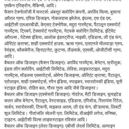
एमकैन एरिक्रोन, मैकिन्से, आदि।
फैशन टेक्नोलॉजी में मास्टर्स: अंबत्तूर क्लोदिंग कंपनी, अरविंद मिल्स, बुसाना
अपैरल ग्रुप, एपिक डिजाइन, गोकलदास इमेजेज, इंपल्स, एच एंड एम,
आईटीसी एलआरबीडी, केएसए टेक्नोपैक, मदुरा गारमेंट्स, पैंटालून एक्सपोर्ट
गारमेंट्स, ट्रिबर्ग, टेक्सपोर्ट गारमेंट्स, नेटवर्क क्लोदिंग लिमिटेड, इंटिमेट
अपैरल्स , पेटेक्स इंडिया, आलोक इंडस्ट्रीज, नाइकी, एडिडास, ली एंड फंग,
ओरिएंट क्राफ्ट, शाही एक्सपोर्ट हाउस, ऋचा ग्रुप, एलएनजे भीलवाड़ा ग्रुप,
रेमंड्स, ब्लैकबेरीज, क्रिएटनेट, कुटन्स, लैंडमार्क, एएमसी, ओजीटीसी ग्रुप,
आदि।
बैचलर ऑफ डिजाइन (फैशन डिजाइन): अरविंद गारमेंट्स, बेनेटन, फ्रीलुक,
इंडस लीग क्लोदिंग, आईटीसी लिमिटेड, लेविस, लाइफस्टाइल, मदुरा
गारमेंट्स, मॉडलमा एक्सपोर्ट्स, ओमेगा डिजाइन्स, ओरिएंट क्राफ्ट, पैंटालून,
प्रोलाइन, शाही एक्सपोर्ट्स, स्पैन इंडिया, स्पाइकर, स्वारवोस्की इंडिया, यूनी
स्टाइल इंडिया, रोहित बल, गौरव गुप्ता आदि जैसे डिजाइनर।
बैचलर ऑफ डिजाइन (एक्सेसरी डिजाइन): गोदरेज, मैटी डिजाइन, यूनाइटेड
कलर ऑफ बेनेटन, पैंटालून, वेस्टसाइड, एडिडास, एपिसोड, रिलायंस रिटेल,
चार्बन, स्वारोवस्की, टिफनी, माइकल अराम, ली एंड फंग, डी'डामास, लिबर्टी
शूज लिमिटेड। गीतांजलि ज्वेलरी प्रा. लिमिटेड, वीआईपी लगेज, तनिष्क,
टाइटन, आईटीसी विल्स लाइफस्टाइल रविसंत आदि।
बैचलर ऑफ डिजाइन (लेदर डिजाइन): एबीसी लेदर्स लिमिटेड, अल्पाइन