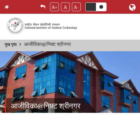
A+
A
A-
Skip
आजीविका@निफ़्ट श्रीनगर
मुख पृष्ठ
Breadcrumb
to
main
content
आजीविका@निफ़्ट श्रीनगर