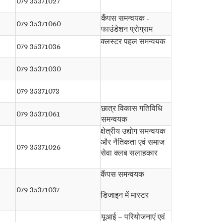
079 35371027
कैंपस समन्वयक -
079 35371060
फाउंडेशन प्रोग्राम
क्लस्टर पहल समन्वयक
079 35371036
079 35371030
079 35371073
छात्र विकास गतिविधि
079 35371061
समन्वयक
क्षेत्रीय उद्योग समन्वयक
और नैतिकता एवं समाज
079 35371026
सेवा क्लब सलाहकार
कैंपस समन्वयक
079 35371037
डिजाइन में मास्टर
यूआई – परियोजनाएं एवं