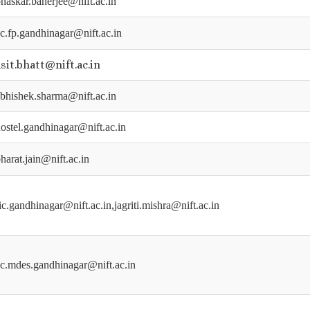
haskar.banerjee@nift.ac.in
c.fp.gandhinagar@nift.ac.in
asit.bhatt@nift.ac.in
bhishek.sharma@nift.ac.in
ostel.gandhinagar@nift.ac.in
harat.jain@nift.ac.in
ic.gandhinagar@nift.ac.in,jagriti.mishra@nift.ac.in
c.mdes.gandhinagar@nift.ac.in