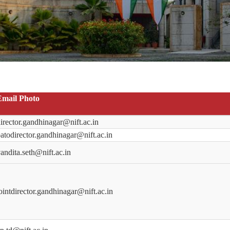
Email Photo
irector.gandhinagar@nift.ac.in
atodirector.gandhinagar@nift.ac.in
andita.seth@nift.ac.in
ointdirector.gandhinagar@nift.ac.in