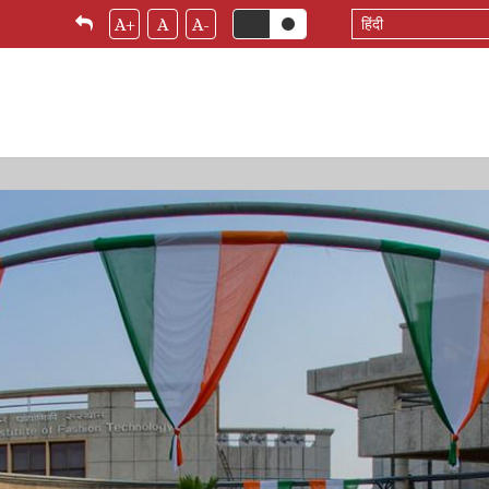
Select
A+
A
A-
your
language