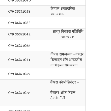
079 35371040
कैम्पस अकादमिक
079 35371058
समन्वयक
079 35371083
छात्र विकास गतिविधि
079 35371042
समन्वयक
079 35371062
कैंपस समन्वयक - वस्त्र
079 35371041
डिजाइन और आउटरीच
कार्यक्रम समन्वयक
079 35371059
कैंपस कोऑर्डिनेटर –
079 35371072
बैचलर ऑफ फैशन
टेक्नोलॉजी