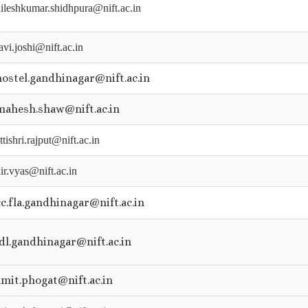
ileshkumar.shidhpura@nift.ac.in
avi.joshi@nift.ac.in
hostel.gandhinagar@nift.ac.in
mahesh.shaw@nift.ac.in
ttishri.rajput@nift.ac.in
ir.vyas@nift.ac.in
cc.fla.gandhinagar@nift.ac.in
idl.gandhinagar@nift.ac.in
amit.phogat@nift.ac.in