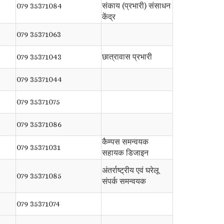
079 35371084
संकाय (प्रभारी) संसाधन
केंद्र
079 35371063
079 35371043
छात्रावास प्रभारी
079 35371044
079 35371075
079 35371086
कैम्पस समन्वयक
079 35371031
सहायक डिजाइन
अंतर्राष्ट्रीय एवं घरेलू
079 35371085
संपर्क समन्वयक
079 35371074