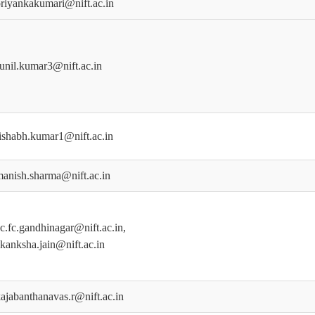
riyankakumari@nift.ac.in
unil.kumar3@nift.ac.in
ishabh.kumar1@nift.ac.in
anish.sharma@nift.ac.in
c.fc.gandhinagar@nift.ac.in,
kanksha.jain@nift.ac.in
ajabanthanavas.r@nift.ac.in