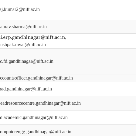
aj.kumar2@nift.ac.in
aurav.sharma@nift.ac.in
ui.erp.gandhinagar@nift.ac.in,
ushpak.raval@nift.ac.in
c.fd.gandhinagar@nift.ac.in
ccountsofficer.gandhinagar@nift.ac.in
rad.gandhinagar@nift.ac.in
eadresourcecentre.gandhinagar@nift.ac.in
d.academic.gandhinagar@nift.ac.in
omputerengg.gandhinagar@nift.ac.in