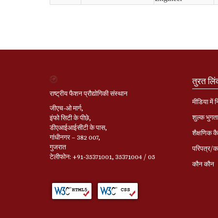
तुरत लि
राष्ट्रीय फैशन प्रौद्योगिकी संस्थान
मीडिया में 
जीएच-ओ मार्ग,
शुल्क भुगत
इंफो सिटी के पीछे,
डीएआईआईसीटी के पास,
शैक्षणिक कै
गांधीनगर – 382 007,
गुजरात
परिपत्र/का
टेलीफोन: +91-35371001, 35371004 / 05
कौन कौन