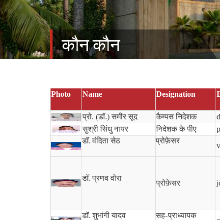
कौन कौन
Photo
Name
Designation
प्रो. (डॉ.) समीर सूद
कैम्पस निदेशक
d
सुश्री सिंधु नायर
निदेशक के पीए
p
डॉ. वंदिता सेठ
प्रोफ़ेसर
v
डॉ. प्रणव वोरा
प्रोफ़ेसर
j
डॉ. शुभांगी यादव
सह-प्राध्यापक