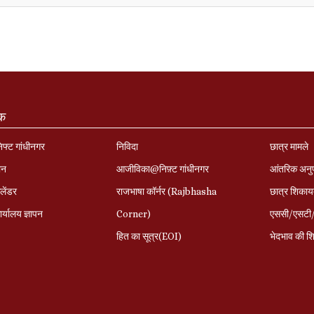
ंक
निफ्ट गांधीनगर
निविदा
छात्र मामले
ान
आजीविका@निफ़्ट गांधीनगर
आंतरिक अनु
लेंडर
राजभाषा कॉर्नर (Rajbhasha
छात्र शिकाय
र्यालय ज्ञापन
Corner)
एससी/एसटी/ओ
हित का सूत्र(EOI)
भेदभाव की शि