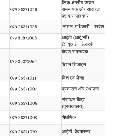
लिंक क्षेत्रीय उद्योग
079 35371028
समन्वयक और साक्षरता
क्लब सलाहकार
079 35371038
नोडल अधिकारी - प्रवेश
आईटी (आई/सी)
079 35371068
&
यूआई – ईआरपी
कैंपस समन्वयक
079 35371064
फैशन डिजाइन
079 35371011
वित्त एवं लेखा
079 35371007
प्रशासन और स्थापना
संसाधन केंद्र
079 35371008
(पुस्तकालय)
079 35371009
शैक्षणिक
079 35371070
आईटी, वेबमास्टर