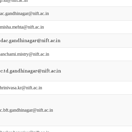
p.td@nift.ac.in
ac.gandhinagar@nift.ac.in
misha.mehta@nift.ac.in
sdac.gandhinagar@nift.ac.in
anchami.mistry@nift.ac.in
cc.td.gandhinagar@nift.ac.in
hrinivasa.kr@nift.ac.in
c.bft.gandhinagar@nift.ac.in