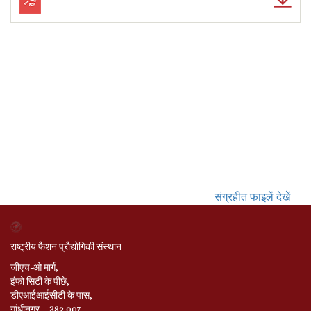
संग्रहीत फाइलें देखें
राष्ट्रीय फैशन प्रौद्योगिकी संस्थान
जीएच-ओ मार्ग,
इंफो सिटी के पीछे,
डीएआईआईसीटी के पास,
गांधीनगर – 382 007,