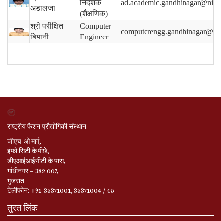
निदेशक
ad.academic.gandhinagar@nift.a
अडालजा
(शैक्षणिक)
श्री परीक्षित
Computer
computerengg.gandhinagar@nift
बियानी
Engineer
राष्ट्रीय फैशन प्रौद्योगिकी संस्थान
जीएच-ओ मार्ग,
इंफो सिटी के पीछे,
डीएआईआईसीटी के पास,
गांधीनगर – 382 007,
गुजरात
टेलीफोन: +91-35371001, 35371004 / 05
तुरत लिंक