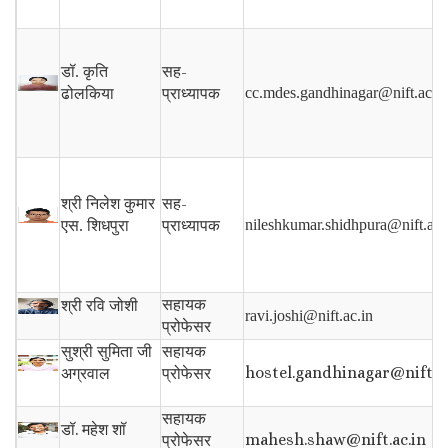
सह-
डॉ. कृति
प्राध्यापक
cc.mdes.gandhinagar@nift.ac.in
ढोलकिया
सह-
श्री निलेश कुमार
प्राध्यापक
nileshkumar.shidhpura@nift.ac.
एस. शिधपुरा
सहायक
श्री रवि जोशी
ravi.joshi@nift.ac.in
प्रोफेसर
सुश्री सुमिता जी
सहायक
hostel.gandhinagar@nift.ac
अग्रवाल
प्रोफेसर
सहायक
डॉ.
महेश शॉ
mahesh.shaw@nift.ac.in
प्रोफेसर