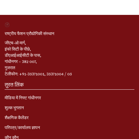
राष्ट्रीय फैशन प्रौद्योगिकी संस्थान
जीएच-ओ मार्ग,
इंफो सिटी के पीछे,
डीएआईआईसीटी के पास,
गांधीनगर – 382 007,
गुजरात
टेलीफोन: +91-35371001, 35371004 / 05
तुरत लिंक
मीडिया में निफ्ट गांधीनगर
शुल्क भुगतान
शैक्षणिक कैलेंडर
परिपत्र/कार्यालय ज्ञापन
कौन कौन