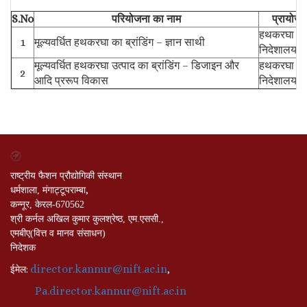
S.No
परियोजना का नाम
प्रायोजक
हथकरघा और 
1
मूल्यवर्धित हथकरघा का ब्रांडिंग – ज्ञान साथी
निदेशालय
मूल्यवर्धित हथकरघा उत्पाद का ब्रांडिंग – डिजाइन और
हथकरघा और 
2
आदि प्ररूप विकास
निदेशालय
राष्ट्रीय फैशन प्रौद्योगिकी संस्थान
,
धर्मशाला, मंगाट्टूपराम्बा
कन्नूर, केरल-670562
श्री कर्नल अखिल कुमार कुलश्रेष्ठ, एम.एससी.,
एमबीए(वित्त व मानव संसाधन)
निदेशक
director.kannur@nift.ac.in
:
,
ईमेल
Pa.director.kannur@nift.ac.in