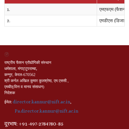
1.
एमएफएम (फैशन स
2.
एमडीएस (डिजाइन 
राष्ट्रीय फैशन प्रौद्योगिकी संस्थान
,
धर्मशाला, मंगाट्टूपराम्बा
कन्नूर, केरल-670562
श्री कर्नल अखिल कुमार कुलश्रेष्ठ, एम.एससी.,
एमबीए(वित्त व मानव संसाधन)
निदेशक
director.kannur@nift.ac.in
:
,
ईमेल
Pa.director.kannur@nift.ac.in
दूरभाष
: +
91-497-2784780-85