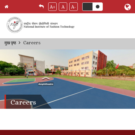
A+
A
A-
Skip
Careers
मुख पृष्ठ
Breadcrumb
to
main
content
Careers