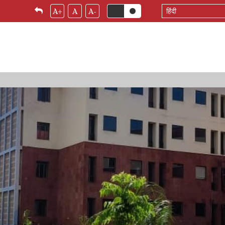
Select
A+
A
A-
your
language