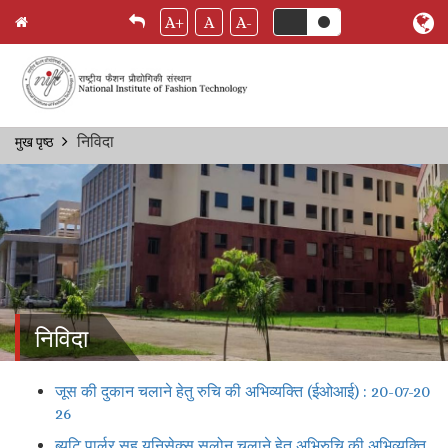
A+
A
A-
Skip
निविदा
मुख पृष्ठ
Breadcrumb
to
main
content
निविदा
जूस की दुकान चलाने हेतु रुचि की अभिव्यक्ति (ईओआई) : 20-07-20
26
ब्युटि पार्लर सह यूनिसेक्स सलोन चलाने हेतु अभिरुचि की अभिव्यक्ति