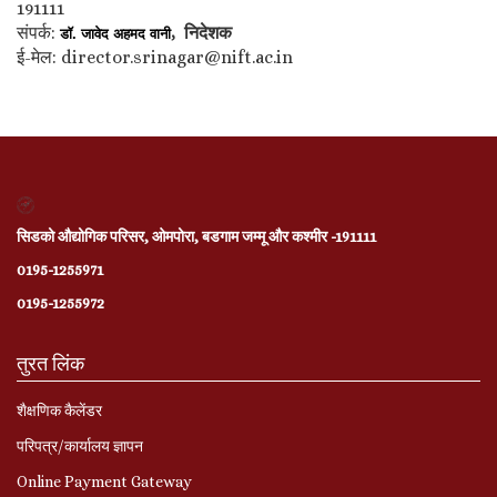
191111
संपर्क:
, निदेशक
डॉ. जावेद अहमद वानी
ई-मेल: director.srinagar@nift.ac.in
सिडको औद्योगिक परिसर, ओमपोरा, बडगाम जम्मू और कश्मीर -191111
0195-1255971
0195-1255972
तुरत लिंक
शैक्षणिक कैलेंडर
परिपत्र/कार्यालय ज्ञापन
Online Payment Gateway