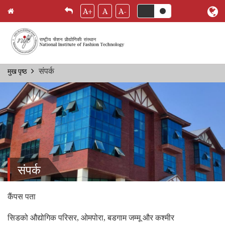
A+
A
A-
Skip
संपर्क
मुख पृष्ठ
Breadcrumb
to
main
content
संपर्क
कैंपस पता
सिडको औद्योगिक परिसर, ओमपोरा, बडगाम जम्मू और कश्मीर