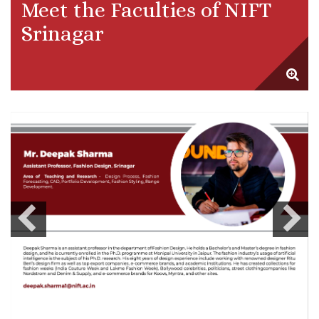
Meet the Faculties of NIFT
Srinagar