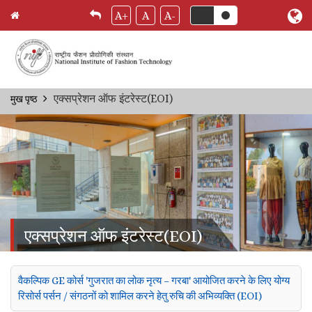
A+
A
A-
Skip
एक्सप्रेशन ऑफ इंटरेस्ट(EOI)
मुख पृष्ठ
Breadcrumb
to
main
content
एक्सप्रेशन ऑफ इंटरेस्ट(EOI)
वैकल्पिक GE कोर्स 'गुजरात का लोक नृत्य – गरबा' आयोजित करने के लिए योग्य
रिसोर्स पर्सन / संगठनों को शामिल करने हेतु रुचि की अभिव्यक्ति (EOI)