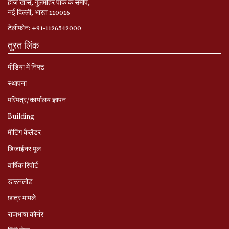
हौज खास, गुलमोहर पार्क के समीप,
नई दिल्ली, भारत 110016
टेलीफोन: +91-1126542000
तुरत लिंक
मीडिया में निफ्ट
स्‍थापना
परिपत्र/कार्यालय ज्ञापन
Building
मीटिंग कैलेंडर
डिजाईनर पूल
वार्षिक रिपोर्ट
डाउनलोड
छात्र मामले
राजभाषा कोर्नर