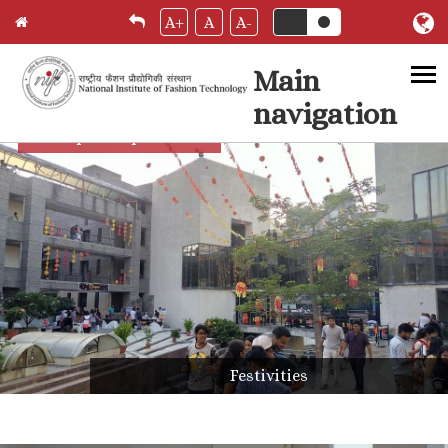
A+
A
A-
Main
navigation
Skip to main content
Campus Experience
Festivities