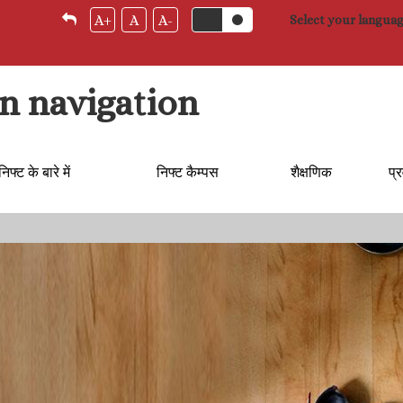
A+
A
A-
Select your langua
n navigation
निफ्ट के बारे में
निफ्ट कैम्‍पस
शैक्षणिक
प्