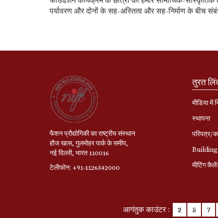
फाउंडेशन कार्यक्रम के छात्रों को हमारे सामाजिक-सांस्कृतिक
पर्यावरण और दोनों के सह-अस्तित्व और सह-निर्माण के बीच संब
तुरत लि
मीडिया में 
स्‍थापना
फैशन प्रौद्योगिकी का राष्ट्रीय संस्थान
परिपत्र/का
हौज खास, गुलमोहर पार्क के समीप,
Building
नई दिल्ली, भारत 110016
मीटिंग कैले
टेलीफोन: +91-1126542000
आगंतुक काउंटर :
2
5
7