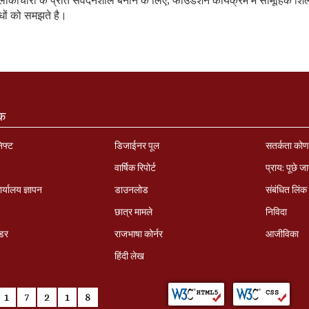
 लोकाचारों के प्रति संवेदनशील बनाने के लिए, फाउंडेशन कार्यक्रम में सामूहिक 
ंधों को समझते है।
ंक
निफ्ट
डिजाईनर पूल
सतर्कता को
वार्षिक रिपोर्ट
प्राय: पूछे जा
र्यालय ज्ञापन
डाउनलोड
संबंधित लिंक
छात्र मामले
निविदा
ंडर
राजभाषा कोर्नर
आजीविका
हिंदी लेख
1
7
2
1
8