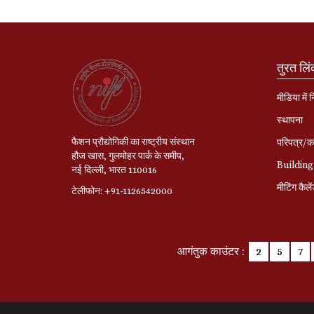
तुरत लि
मीडिया में 
स्‍थापना
फैशन प्रौद्योगिकी का राष्ट्रीय संस्थान
परिपत्र/का
हौज खास, गुलमोहर पार्क के समीप,
Building
नई दिल्ली, भारत 110016
मीटिंग कैले
टेलीफोन: +91-1126542000
आगंतुक काउंटर :
2
5
7