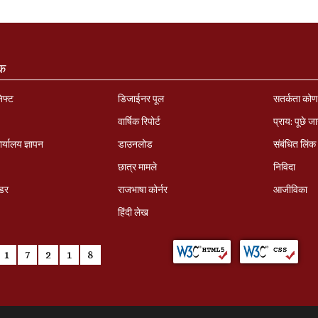
ंक
निफ्ट
डिजाईनर पूल
सतर्कता को
वार्षिक रिपोर्ट
प्राय: पूछे जा
र्यालय ज्ञापन
डाउनलोड
संबंधित लिंक
छात्र मामले
निविदा
ंडर
राजभाषा कोर्नर
आजीविका
हिंदी लेख
1
7
2
1
8