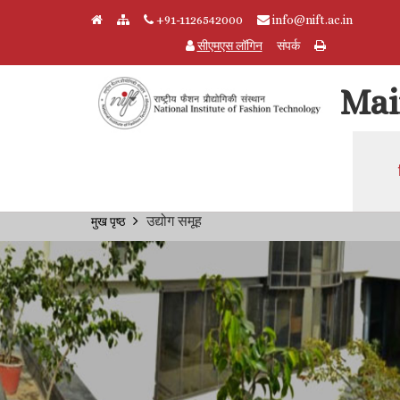
+91-1126542000
info@nift.ac.in
सीएमएस लॉगिन
संपर्क
Mai
Skip to main content
Breadcrumb
उद्योग समूह
मुख पृष्ठ