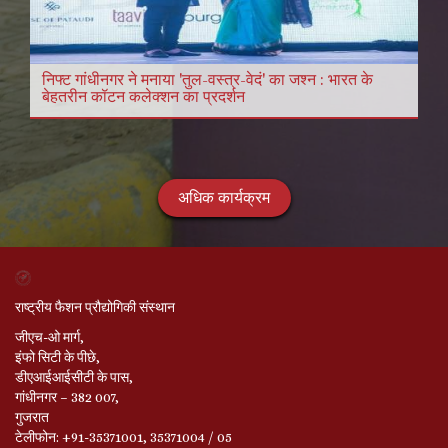
निफ्ट गांधीनगर ने मनाया 'तुल-वस्त्र-वेदं' का जश्न : भारत के
बेहतरीन कॉटन कलेक्शन का प्रदर्शन
अधिक कार्यक्रम
राष्ट्रीय फैशन प्रौद्योगिकी संस्थान
जीएच-ओ मार्ग,
इंफो सिटी के पीछे,
डीएआईआईसीटी के पास,
गांधीनगर – 382 007,
गुजरात
टेलीफोन: +91-35371001, 35371004 / 05