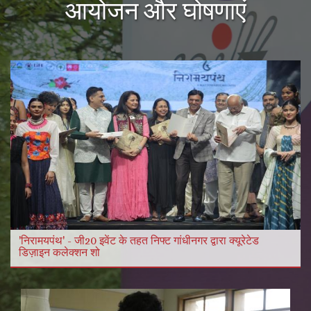
आयोजन और घोषणाएं
और विडियो
और पढ़ें
'निरामयपंथ' - जी20 इवेंट के तहत निफ्ट गांधीनगर द्वारा क्यूरेटेड
डिज़ाइन कलेक्शन शो