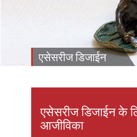
एसेसरीज डिजाईन
एसेसरीज डिजाईन के ल
आजीविका