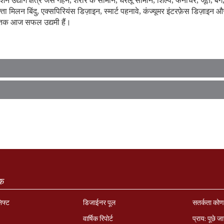
योग क्षेत्र जैसे गहने, शरीर के सामान, घरेलू सामान, शिल्प, फर्नीचर, जूते, बैग, अ
ोक्ता मिलन बिंदु, एक्सपिरियंस डिज़ाइन, स्मार्ट पहनावे, कंज्यूमर इंटरफ़ेस डिज़
नातक आज सफल उद्यमी हैं।
ंक
निफ्ट
डिजाईनर पूल
सतर्कता को
वार्षिक रिपोर्ट
प्राय: पूछे जा